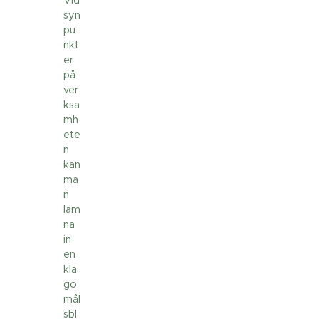
syn
pu
nkt
er
på
ver
ksa
mh
ete
n
kan
ma
n
läm
na
in
en
kla
go
mål
sbl