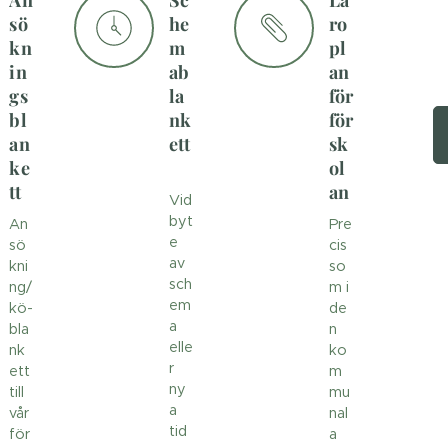
sö
he
ro
kn
m
pl
in
ab
an
gs
la
för
bl
nk
för
an
ett
sk
ke
ol
tt
an
Vid
byt
An
Pre
e
sö
cis
av
kni
so
sch
ng/
m i
em
kö-
de
a
bla
n
elle
nk
ko
r
ett
m
ny
till
mu
a
vår
nal
tid
för
a