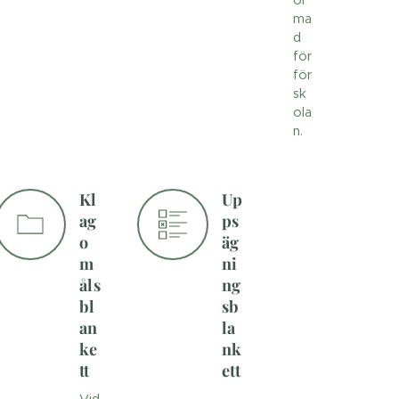
ma
d
för
för
sk
ola
n.
Kl
Up
ag
ps
o
äg
m
ni
åls
ng
bl
sb
an
la
ke
nk
tt
ett
Vid