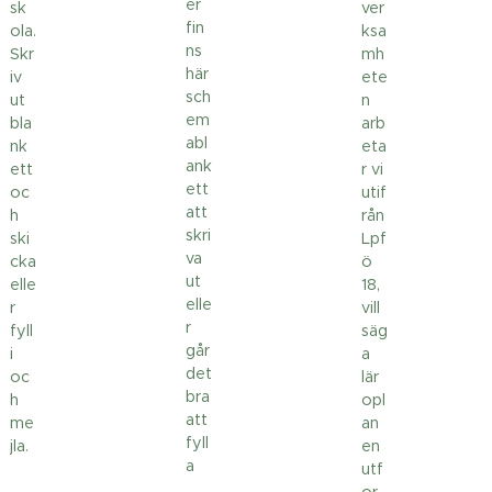
er
sk
ver
fin
ola.
ksa
ns
Skr
mh
här
iv
ete
sch
ut
n
em
bla
arb
abl
nk
eta
ank
ett
r vi
ett
oc
utif
att
h
rån
skri
ski
Lpf
va
cka
ö
ut
elle
18,
elle
r
vill
r
fyll
säg
går
i
a
det
oc
lär
bra
h
opl
att
me
an
fyll
jla.
en
a
utf
or